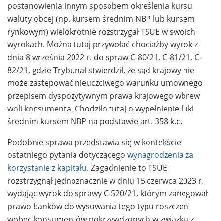
postanowienia innym sposobem określenia kursu
waluty obcej (np. kursem średnim NBP lub kursem
rynkowym) wielokrotnie rozstrzygał TSUE w swoich
wyrokach. Można tutaj przywołać chociażby wyrok z
dnia 8 września 2022 r. do spraw C-80/21, C-81/21, C-
82/21, gdzie Trybunał stwierdził, że sąd krajowy nie
może zastępować nieuczciwego warunku umownego
przepisem dyspozytywnym prawa krajowego wbrew
woli konsumenta. Chodziło tutaj o wypełnienie luki
średnim kursem NBP na podstawie art. 358 k.c.
Podobnie sprawa przedstawia się w kontekście
ostatniego pytania dotyczącego
wynagrodzenia za
korzystanie z kapitału
. Zagadnienie to TSUE
rozstrzygnął jednoznacznie w dniu 15 czerwca 2023 r.
wydając wyrok do sprawy C-520/21, którym zanegował
prawo banków do wysuwania tego typu roszczeń
wobec konsumentów pokrzywdzonych w związku z