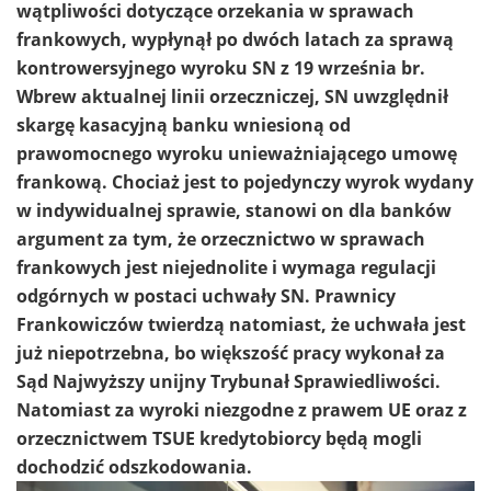
wątpliwości dotyczące orzekania w sprawach
frankowych, wypłynął po dwóch latach za sprawą
kontrowersyjnego wyroku SN z 19 września br.
Wbrew aktualnej linii orzeczniczej, SN uwzględnił
skargę kasacyjną banku wniesioną od
prawomocnego wyroku unieważniającego umowę
frankową. Chociaż jest to pojedynczy wyrok wydany
w indywidualnej sprawie, stanowi on dla banków
argument za tym, że orzecznictwo w sprawach
frankowych jest niejednolite i wymaga regulacji
odgórnych w postaci uchwały SN. Prawnicy
Frankowiczów twierdzą natomiast, że uchwała jest
już niepotrzebna, bo większość pracy wykonał za
Sąd Najwyższy unijny Trybunał Sprawiedliwości.
Natomiast za wyroki niezgodne z prawem UE oraz z
orzecznictwem TSUE kredytobiorcy będą mogli
dochodzić odszkodowania.