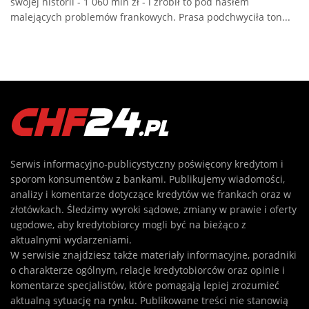
swojej historii - 1 060 mln zł - i zrobił to pod hasłem
malejących problemów frankowych. Prasa podchwyciła ton...
Serwis informacyjno-publicystyczny poświęcony kredytom i
sporom konsumentów z bankami. Publikujemy wiadomości,
analizy i komentarze dotyczące kredytów we frankach oraz w
złotówkach. Śledzimy wyroki sądowe, zmiany w prawie i oferty
ugodowe, aby kredytobiorcy mogli być na bieżąco z
aktualnymi wydarzeniami.
W serwisie znajdziesz także materiały informacyjne, poradniki
o charakterze ogólnym, relacje kredytobiorców oraz opinie i
komentarze specjalistów, które pomagają lepiej zrozumieć
aktualną sytuację na rynku. Publikowane treści nie stanowią