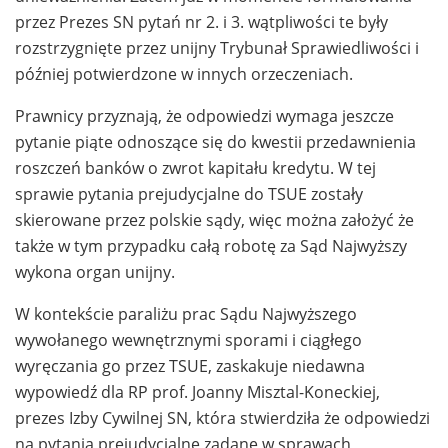
przez Prezes SN pytań nr 2. i 3. wątpliwości te były
rozstrzygnięte przez unijny Trybunał Sprawiedliwości i
później potwierdzone w innych orzeczeniach.
Prawnicy przyznają, że odpowiedzi wymaga jeszcze
pytanie piąte odnoszące się do kwestii przedawnienia
roszczeń banków o zwrot kapitału kredytu. W tej
sprawie pytania prejudycjalne do TSUE zostały
skierowane przez polskie sądy, więc można założyć że
także w tym przypadku całą robotę za Sąd Najwyższy
wykona organ unijny.
W kontekście paraliżu prac Sądu Najwyższego
wywołanego wewnętrznymi sporami i ciągłego
wyręczania go przez TSUE, zaskakuje niedawna
wypowiedź dla RP prof. Joanny Misztal-Koneckiej,
prezes Izby Cywilnej SN, która stwierdziła że odpowiedzi
na pytania prejudycjalne zadane w sprawach