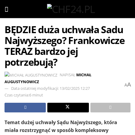
BĘDZIE duża uchwała Sadu
Najwyższego? Frankowicze
TERAZ bardzo jej
potrzebują?
NAPISAŁ
MICHAŁ
AUGUSTYNOWICZ
A
A
Data ostatniej modyfikacji: 13/02/2025 12:27
Czas czytania:6 minut
Temat dużej uchwały Sądu Najwyższego, która
miała rozstrzygnąć w sposób kompleksowy