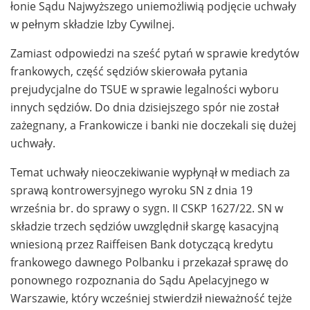
łonie Sądu Najwyższego uniemożliwią podjęcie uchwały
w pełnym składzie Izby Cywilnej.
Zamiast odpowiedzi na sześć pytań w sprawie kredytów
frankowych, część sędziów skierowała pytania
prejudycjalne do TSUE w sprawie legalności wyboru
innych sędziów. Do dnia dzisiejszego spór nie został
zażegnany, a Frankowicze i banki nie doczekali się dużej
uchwały.
Temat uchwały nieoczekiwanie wypłynął w mediach za
sprawą kontrowersyjnego wyroku SN z dnia 19
września br. do sprawy o sygn. II CSKP 1627/22. SN w
składzie trzech sędziów uwzględnił skargę kasacyjną
wniesioną przez Raiffeisen Bank dotyczącą kredytu
frankowego dawnego Polbanku i przekazał sprawę do
ponownego rozpoznania do Sądu Apelacyjnego w
Warszawie, który wcześniej stwierdził nieważność tejże