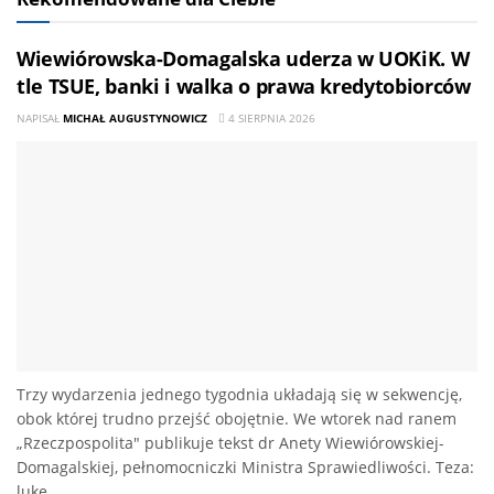
Wiewiórowska-Domagalska uderza w UOKiK. W
tle TSUE, banki i walka o prawa kredytobiorców
NAPISAŁ
MICHAŁ AUGUSTYNOWICZ
4 SIERPNIA 2026
Trzy wydarzenia jednego tygodnia układają się w sekwencję,
obok której trudno przejść obojętnie. We wtorek nad ranem
„Rzeczpospolita" publikuje tekst dr Anety Wiewiórowskiej-
Domagalskiej, pełnomocniczki Ministra Sprawiedliwości. Teza:
lukę...