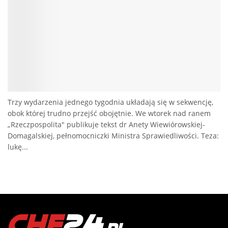
Trzy wydarzenia jednego tygodnia układają się w sekwencję,
obok której trudno przejść obojętnie. We wtorek nad ranem
„Rzeczpospolita" publikuje tekst dr Anety Wiewiórowskiej-
Domagalskiej, pełnomocniczki Ministra Sprawiedliwości. Teza:
lukę...