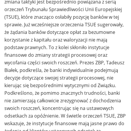
zmiana taktyki jest bezpośrednio powiązana z serią
orzeczeń Trybunału Sprawiedliwości Unii Europejskiej
(TSUE), które znacząco osłabiły pozycję banków w tej
sprawie. Już wcześniejsze orzeczenia TSUE sugerowały,
że żądania banków dotyczące opłat za bezumowne
korzystanie z kapitału oraz waloryzacji nie mają
podstaw prawnych. To z kolei skłoniło instytucje
finansowe do zmiany strategii procesowej oraz
wycofania części swoich roszczeń. Prezes ZBP, Tadeusz
Białek, podkreśla, że banki indywidualnie podejmują
decyzje dotyczące swojej strategii procesowej, nie
kierując się bezpośrednimi wytycznymi od Związku.
Podkreślono, że pomimo znacznych trudności, banki
nie zamierzają całkowicie zrezygnować z dochodzenia
swoich roszczeń, koncentrując się na ustawowych
odsetkach za opóźnienie. W świetle orzeczeń TSUE, ZBP
wskazuje, że instytucje finansowe mają jasne prawo do
żądania od klientów ustawowych odsetek za