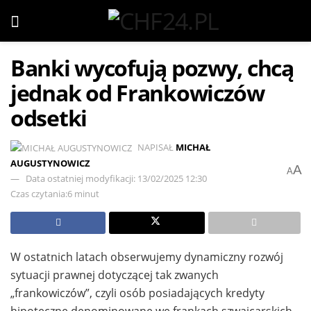
Banki wycofują pozwy, chcą
jednak od Frankowiczów
odsetki
NAPISAŁ
MICHAŁ
AUGUSTYNOWICZ
A
A
Data ostatniej modyfikacji: 13/02/2025 12:30
Czas czytania:6 minut
W ostatnich latach obserwujemy dynamiczny rozwój
sytuacji prawnej dotyczącej tak zwanych
„frankowiczów”, czyli osób posiadających kredyty