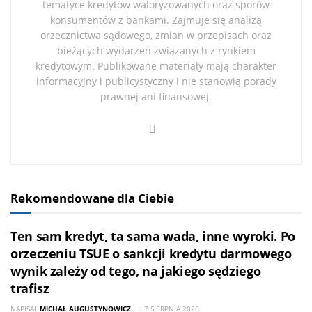
tematyce kredytów waloryzowanych oraz sporów
konsumentów z bankami. Zajmuje się analizą
orzecznictwa sądowego, zmian w przepisach oraz
bieżących wydarzeń związanych z rynkiem
kredytowym. Publikowane materiały mają charakter
informacyjny i publicystyczny i nie stanowią porady
prawnej ani finansowej.
Rekomendowane dla Ciebie
Ten sam kredyt, ta sama wada, inne wyroki. Po
orzeczeniu TSUE o sankcji kredytu darmowego
wynik zależy od tego, na jakiego sędziego
trafisz
NAPISAŁ
MICHAŁ AUGUSTYNOWICZ
7 SIERPNIA 2026